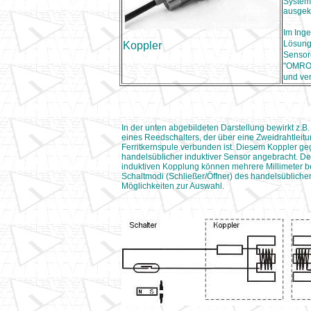
System
ausgek
Im Ing
Lösun
Koppler
Sensor
"OMRON
und ver
In der unten abgebildeten Darstellung bewirkt z
eines Reedschalters, der über eine Zweidrahtleit
Ferritkernspule verbunden ist. Diesem Koppler geg
handelsüblicher induktiver Sensor angebracht. Der 
induktiven Kopplung können mehrere Millimeter 
Schaltmodi (Schließer/Öffner) des handelsüblichen
Möglichkeiten zur Auswahl.