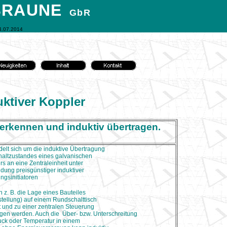
BRAUNE
GbR
4.07.2014
ktiver Koppler
erkennen und induktiv übertragen.
elt sich um die induktive Übertragung
haltzustandes eines galvanischen
rs an eine Zentraleinheit unter
dung preisgünstiger induktiver
ngsinitiatoren
 z. B. die Lage eines Bauteiles
tellung) auf einem Rundschalttisch
 und zu einer zentralen Steuerung
agen werden. Auch die
Über- bzw. Unterschreitung
uck oder Temperatur in einem