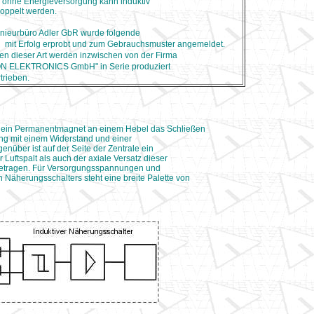
 ohne Energieversorgung kann induktiv
oppelt werden.
enieurbüro Adler GbR wurde folgende
g
mit Erfolg erprobt und zum Gebrauchsmuster angemeldet.
en dieser Art werden inzwischen von der Firma
 ELEKTRONICS GmbH" in Serie produziert
trieben.
.B. ein Permanentmagnet an einem Hebel das Schließen
ung mit einem Widerstand und einer
enüber ist auf der Seite der Zentrale ein
Luftspalt als auch der axiale Versatz dieser
betragen. Für Versorgungsspannungen und
 Näherungsschalters steht eine breite Palette von