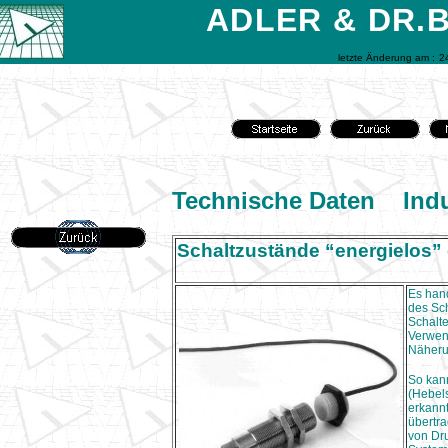
ADLER & DR.
letzte Änderung am :
2
Technische Daten Indu
Schaltzustände “energielos” 
Es hand
des Sc
Schalte
Verwen
Näheru
So kann
(Hebels
erkannt
übertr
von Dr